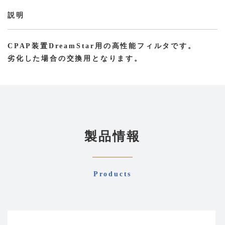
性
能
説明
フ
ィ
CPAP装置DreamStar用の高性能フィルタです。
ル
劣化した場合の交換用となります。
タ
ー
個
製品情報
Products