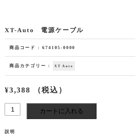
XT-Auto 電源ケーブル
商品コード :
674105-0000
商品カテゴリー :
XT Auto
¥
3,388
（税込）
XT-
カートに入れる
Auto
電
源
説明
ケ